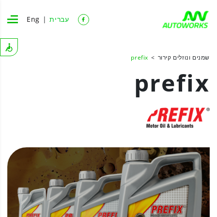
עברית
Eng
שמנים ונוזלים קירור
prefix
prefix