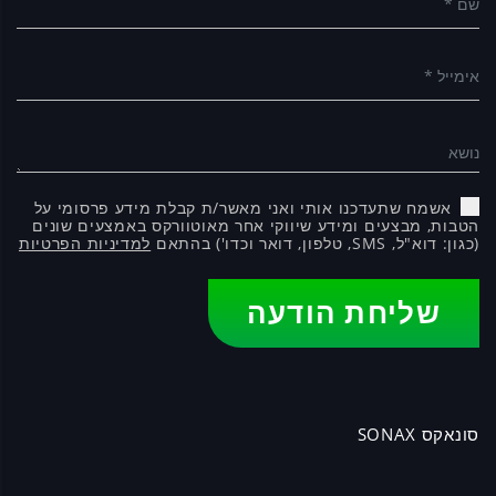
אימייל *
נושא
אשמח שתעדכנו אותי ואני מאשר/ת קבלת מידע פרסומי על
הטבות, מבצעים ומידע שיווקי אחר מאוטוורקס באמצעים שונים
(כגון: דוא"ל, SMS, טלפון, דואר וכדו') בהתאם
למדיניות הפרטיות
שליחת הודעה
סונאקס SONAX